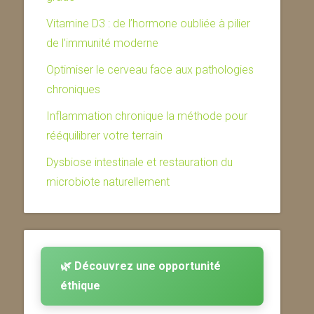
Vitamine D3 : de l’hormone oubliée à pilier
de l’immunité moderne
Optimiser le cerveau face aux pathologies
chroniques
Inflammation chronique la méthode pour
rééquilibrer votre terrain
Dysbiose intestinale et restauration du
microbiote naturellement
🌿 Découvrez une opportunité
éthique