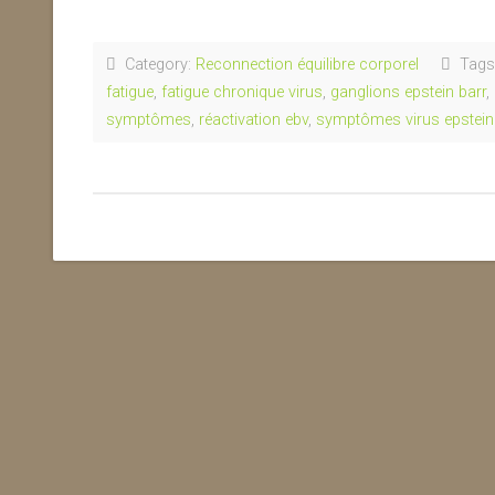
Category:
Reconnection équilibre corporel
Tags
fatigue
,
fatigue chronique virus
,
ganglions epstein barr
,
symptômes
,
réactivation ebv
,
symptômes virus epstein