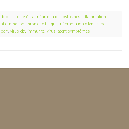
:
brouillard cérébral inflammation
,
cytokines inflammation
inflammation chronique fatigue
,
inflammation silencieuse
 barr
,
virus ebv immunité
,
virus latent symptômes