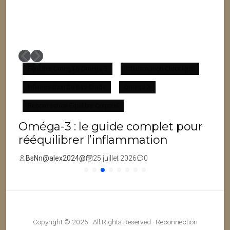
Équilibre Omega 6 Omega 3
Inflammation Chronique
Inflammation De Bas Grade
Omega 3
F
Reconnection Équilibre Corporel
Oméga-3 : le guide complet pour
rééquilibrer l’inflammation
BsNn@alex2024@
25 juillet 2026
0
Copyright © 2026 · All Rights Reserved · Reconnection