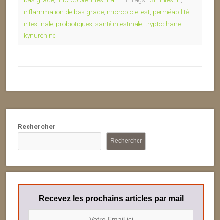
bas grade
,
microbiote intestinal
Tags:
I3P intestin
,
inflammation de bas grade
,
microbiote test
,
perméabilité
intestinale
,
probiotiques
,
santé intestinale
,
tryptophane
kynurénine
Rechercher
Rechercher
Recevez les prochains articles par mail