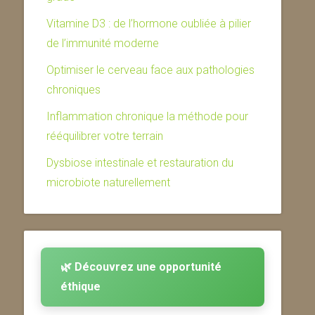
Vitamine D3 : de l’hormone oubliée à pilier
de l’immunité moderne
Optimiser le cerveau face aux pathologies
chroniques
Inflammation chronique la méthode pour
rééquilibrer votre terrain
Dysbiose intestinale et restauration du
microbiote naturellement
🌿 Découvrez une opportunité
éthique