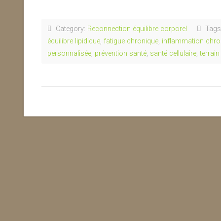
Category:
Reconnection équilibre corporel
Tags
équilibre lipidique
,
fatigue chronique
,
inflammation chro
personnalisée
,
prévention santé
,
santé cellulaire
,
terrain