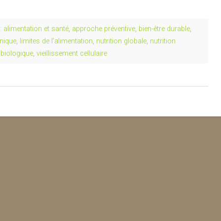
:
alimentation et santé
,
approche préventive
,
bien-être durable
,
nique
,
limites de l’alimentation
,
nutrition globale
,
nutrition
 biologique
,
vieillissement cellulaire