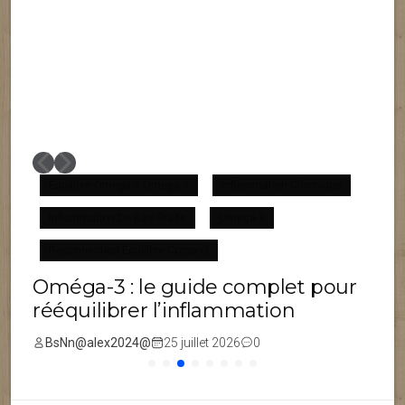
Équilibre Omega 6 Omega 3
Inflammation Chronique
Inflammation De Bas Grade
Omega 3
F
Reconnection Équilibre Corporel
Oméga-3 : le guide complet pour
rééquilibrer l’inflammation
BsNn@alex2024@
25 juillet 2026
0