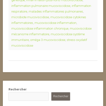
génétique
,
inflammation poumons mucoviscidose
,
inflammation pulmonaire mucoviscidose
,
inflammation
respiratoire
,
maladies inflammatoires pulmonaires
,
microbiote mucoviscidose
,
mucoviscidose cytokines
inflammatoires
,
mucoviscidose inflammation
,
mucoviscidose inflammation chronique
,
mucoviscidose
mécanisme inflammatoire
,
mucoviscidose système
immunitaire
,
oméga 3 mucoviscidose
,
stress oxydatif
mucoviscidose
Rechercher
Rechercher