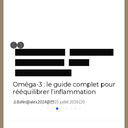
Équilibre Omega 6 Omega 3
Inflammation Chronique
Inflammation De Bas Grade
Omega 3
F
Reconnection Équilibre Corporel
Oméga-3 : le guide complet pour
rééquilibrer l’inflammation
BsNn@alex2024@
25 juillet 2026
0