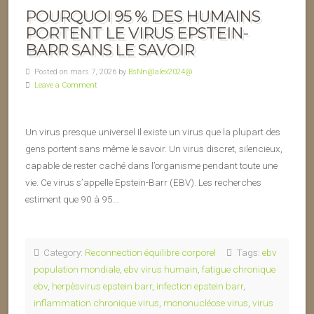
POURQUOI 95 % DES HUMAINS
PORTENT LE VIRUS EPSTEIN-
BARR SANS LE SAVOIR
Posted on mars 7, 2026 by
BsNn@alex2024@
Leave a Comment
Un virus presque universel Il existe un virus que la plupart des
gens portent sans même le savoir. Un virus discret, silencieux,
capable de rester caché dans l’organisme pendant toute une
vie. Ce virus s’appelle Epstein-Barr (EBV). Les recherches
estiment que 90 à 95…
Category:
Reconnection équilibre corporel
Tags:
ebv
population mondiale
,
ebv virus humain
,
fatigue chronique
ebv
,
herpèsvirus epstein barr
,
infection epstein barr
,
inflammation chronique virus
,
mononucléose virus
,
virus