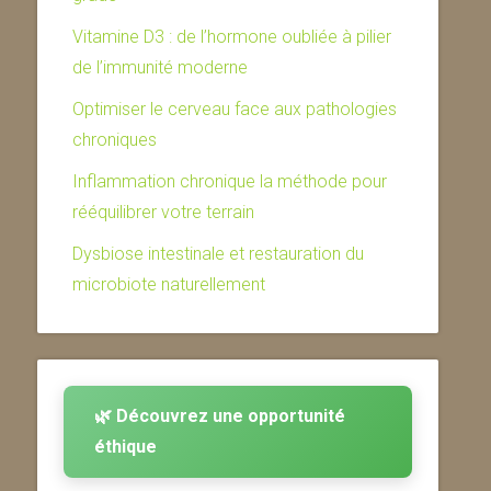
Vitamine D3 : de l’hormone oubliée à pilier
de l’immunité moderne
Optimiser le cerveau face aux pathologies
chroniques
Inflammation chronique la méthode pour
rééquilibrer votre terrain
Dysbiose intestinale et restauration du
microbiote naturellement
🌿 Découvrez une opportunité
éthique