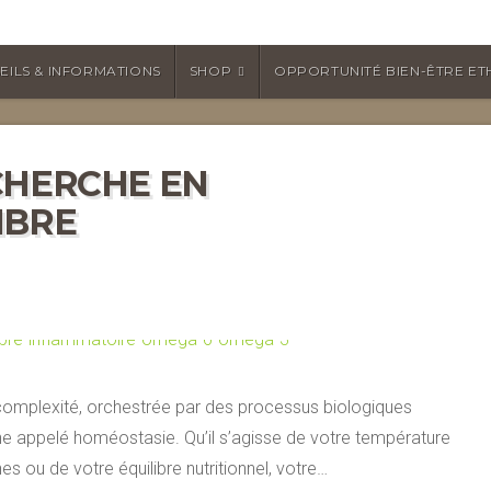
EILS & INFORMATIONS
SHOP
OPPORTUNITÉ BIEN-ÊTRE ET
CHERCHE EN
IBRE
complexité, orchestrée par des processus biologiques
erne appelé homéostasie. Qu’il s’agisse de votre température
s ou de votre équilibre nutritionnel, votre…