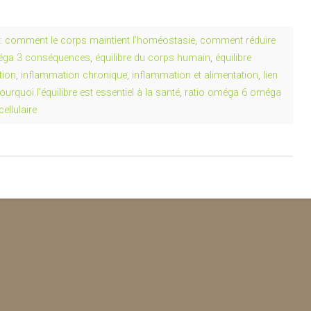
:
comment le corps maintient l’homéostasie
,
comment réduire
méga 3 conséquences
,
équilibre du corps humain
,
équilibre
tion
,
inflammation chronique
,
inflammation et alimentation
,
lien
ourquoi l’équilibre est essentiel à la santé
,
ratio oméga 6 oméga
cellulaire