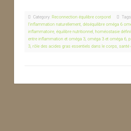
Category:
Reconnection équilibre corporel
Tags
l’inflammation naturellement
,
déséquilibre oméga 6 o
inflammatoire
,
équilibre nutritionnel
,
homéostasie défini
entre inflammation et oméga 3
,
oméga 3 et oméga 6
,
p
3
,
rôle des acides gras essentiels dans le corps
,
santé 