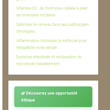
Vitamine D3 : de l’hormone oubliée à pilier
de l’immunité moderne
Optimiser le cerveau face aux pathologies
chroniques
Inflammation chronique la méthode pour
rééquilibrer votre terrain
Dysbiose intestinale et restauration du
microbiote naturellement
🌿 Découvrez une opportunité
éthique