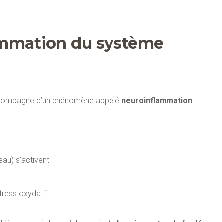
lammation du système
ccompagne d’un phénomène appelé
neuroinflammation
.
eau) s’activent
tress oxydatif.