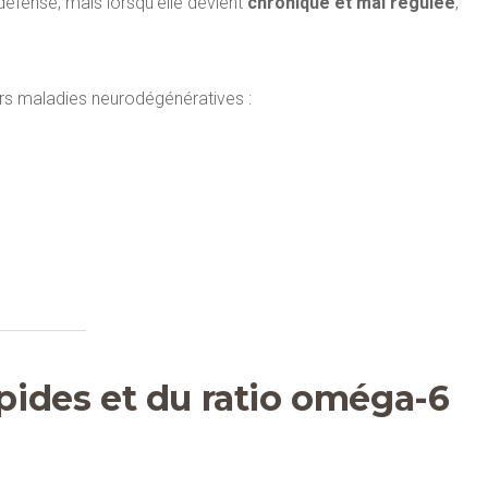
fense, mais lorsqu’elle devient
chronique et mal régulée
,
rs maladies neurodégénératives :
lipides et du ratio oméga-6