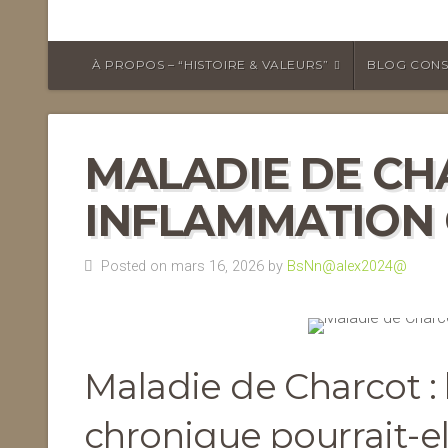
À PROPOS – “HISTOIRE & VALEURS”
BLOG CONS
MALADIE DE CH
INFLAMMATION
Posted on mars 16, 2026 by
BsNn@alex2024@
Maladie de Charcot :
chronique pourrait-el