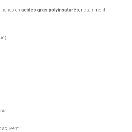
 riches en
acides gras polyinsaturés
, notamment :
que)
cial.
t souvent :