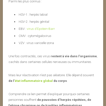
Parmi les plus connus :
HSV-1 : herpès labial
HSV-2 : herpès génital
EBV :
virus d’Epstein-Barr
CMV : cytomégalovirus
VZV : virus varicelle-zona
Une fois contractés, ces virus
restent à vie dans l’organisme
,
cachés dans certaines cellules nerveuses ou immunitaires.
Mais leur réactivation n’est pas aléatoire. Elle dépend souvent
de l’
état inflammatoire global
du corps
.
Comprendre ce lien permet d’expliquer pourquoi certaines
personnes souffrent
de poussées d’herpès répétées, de
fatigue chronique ou de troubles inflammatoires