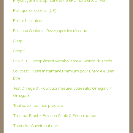
Phycocyanine & Spiruline entre EPO naturel et Or vert
Politique de cookies (UE)
Profile Utilisateur
Réseaux Sociaux : Développes tes réseaux
Shop
Shop 2
SKNY-U – Complément Métabolisme & Gestion du Poids
SolRoast – Café Instantané Premium pour Énergie & Bien-
Être
Test Oméga 3 : Pourquoi mesurer votre ratio Oméga 6 /
Oméga 3
Tout savoir sur nos produits
Tropical Blast – Boisson Santé & Performance
Tutoriels - Savoir tout créer