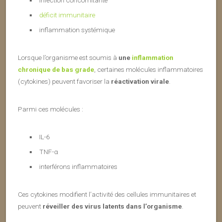
infection concomitante
déficit immunitaire
inflammation systémique
Lorsque l’organisme est soumis à
une
inflammation
chronique de bas grade
, certaines molécules inflammatoires
(cytokines) peuvent favoriser la
réactivation virale
.
Parmi ces molécules :
IL-6
TNF-α
interférons inflammatoires
Ces cytokines modifient l’activité des cellules immunitaires et
peuvent
réveiller des virus latents dans l’organisme
.