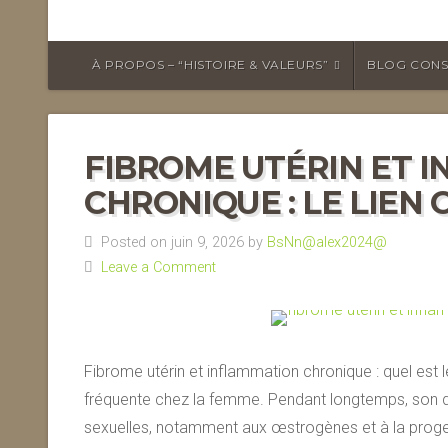
À PROPOS – “HISTOIRE & VALEURS”
BLOG CONS
FIBROME UTÉRIN ET 
CHRONIQUE : LE LIEN
Posted on juin 9, 2026 by
BsNn@alex2024@
Leave a Comment
Fibrome utérin et inflammation chronique : quel est le
fréquente chez la femme. Pendant longtemps, son 
sexuelles, notamment aux œstrogènes et à la prog