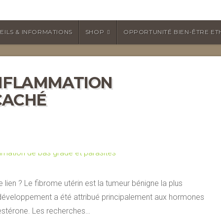
EILS & INFORMATIONS
SHOP
OPPORTUNITÉ BIEN-ÊTRE ET
INFLAMMATION
 CACHÉ
 lien ? Le fibrome utérin est la tumeur bénigne la plus
développement a été attribué principalement aux hormones
estérone. Les recherches…