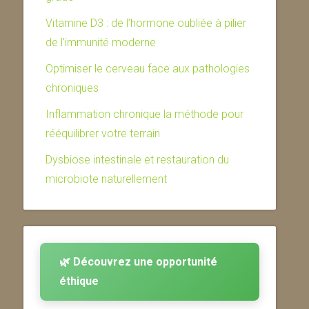
Vitamine D3 : de l’hormone oubliée à pilier
de l’immunité moderne
Optimiser le cerveau face aux pathologies
chroniques
Inflammation chronique la méthode pour
rééquilibrer votre terrain
Dysbiose intestinale et restauration du
microbiote naturellement
🌿 Découvrez une opportunité
éthique