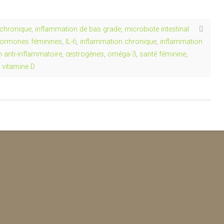
 chronique
,
inflammation de bas grade
,
microbiote intestinal
ormones féminines
,
IL-6
,
inflammation chronique
,
inflammation
on anti-inflammatoire
,
œstrogènes
,
oméga-3
,
santé féminine
,
,
vitamine D