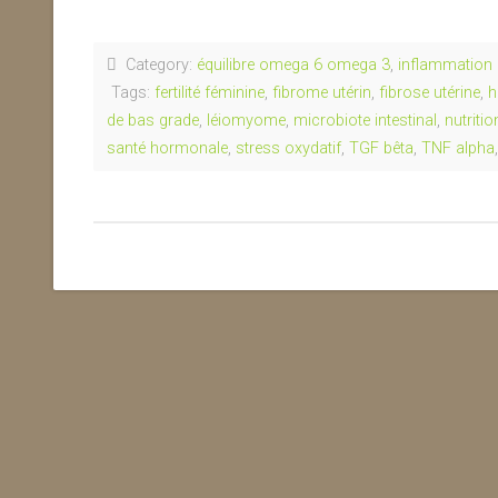
Category:
équilibre omega 6 omega 3
,
inflammation
Tags:
fertilité féminine
,
fibrome utérin
,
fibrose utérine
,
h
de bas grade
,
léiomyome
,
microbiote intestinal
,
nutriti
santé hormonale
,
stress oxydatif
,
TGF bêta
,
TNF alpha