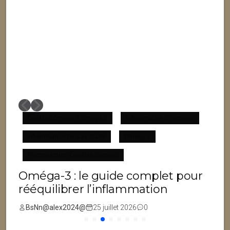
Équilibre Omega 6 Omega 3
Inflammation Chronique
Inflammation De Bas Grade
Omega 3
F
Reconnection Équilibre Corporel
Oméga-3 : le guide complet pour
rééquilibrer l’inflammation
BsNn@alex2024@
25 juillet 2026
0