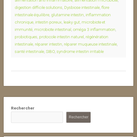
alimentation anti inflammatoire
,
alimentation microbiote
,
digestion difficile solutions
,
Dysbiose intestinale
,
flore
intestinale équilibre
,
glutamine intestin
,
inflammation
chronique
,
intestin poreux
,
leaky gut
,
microbiote et
immunité
,
microbiote intestinal
,
oméga 3 inflammation
,
probiotiques
,
protocole intestin naturel
,
régénération
intestinale
,
réparer intestin
,
réparer muqueuse intestinale
,
santé intestinale
,
SIBO
,
syndrome intestin irritable
Rechercher
Rechercher